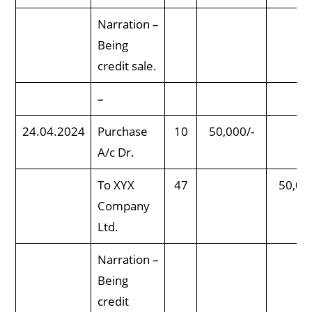
Narration –
Being
credit sale.
–
24.04.2024
Purchase
10
50,000/-
A/c Dr.
To XYX
47
50,00
Company
Ltd.
Narration –
Being
credit