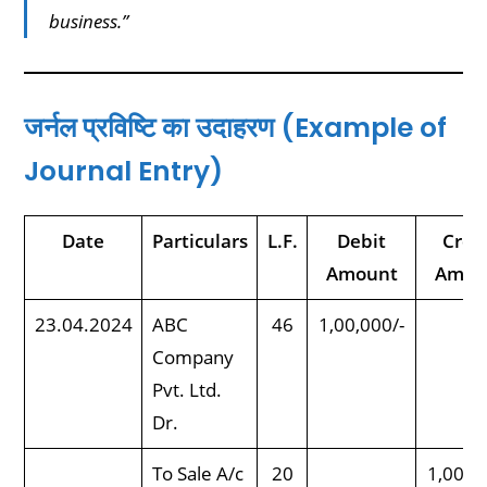
business.”
जर्नल प्रविष्टि का उदाहरण (Example of
Journal Entry)
Date
Particulars
L.F.
Debit
Cred
Amount
Amou
23.04.2024
ABC
46
1,00,000/-
Company
Pvt. Ltd.
Dr.
To Sale A/c
20
1,00,0