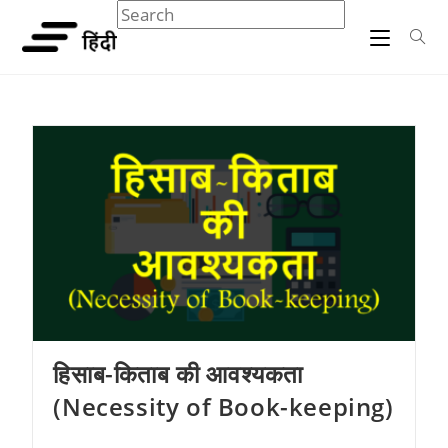
Skip
Search
Press
to
this
Escape
content
website
to
close
the
search
panel.
हिसाब-किताब की आवश्यकता
(Necessity of Book-keeping)