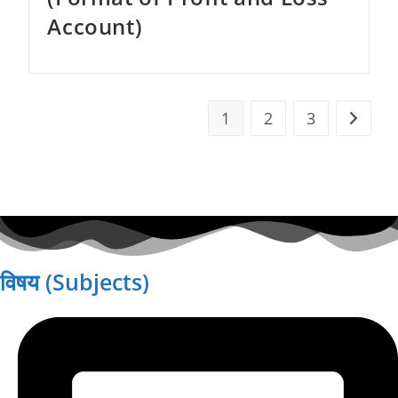
Account)
1
2
3
Go to t
विषय (Subjects)