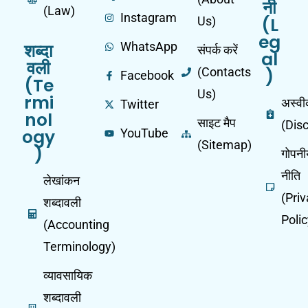
नी
(Law)
Instagram
(L
Us)
eg
शब्दा
WhatsApp
संपर्क करें
al
वली
(Contacts
)
Facebook
(Te
Us)
rmi
अस्व
Twitter
nol
साइट मैप
(Dis
ogy
YouTube
(Sitemap)
)
गोपनी
नीति
लेखांकन
(Pri
शब्दावली
Polic
(Accounting
Terminology)
व्यावसायिक
शब्दावली